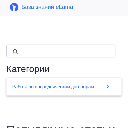
База знаний eLama
close
Категории
chevron_right
Работа по посредническим договорам